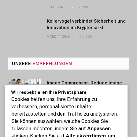
JULI 8, 2026
1
VIEWS
Kellervogel verbindet Sicherheit und
Innovation im Kryptomarkt
MÄRZ 14, 2026
7
VIEWS
UNSERE
EMPFEHLUNGEN
Image Compressor: Reduce Image
Size Without Losing Quality for Free
Wir respektieren Ihre Privatsphäre
Cookies helfen uns, Ihre Erfahrung zu
AUGUST 6, 2026
verbessern, personalisierte Inhalte
bereitzustellen und den Traffic zu analysieren.
Auto mit Fahrer in Südindien Kosten
Sie können auswählen, welche Cookies Sie
und wichtige Informationen
zulassen möchten, indem Sie auf
Anpassen
AUGUST 6, 2026
klicken. Klicken Sie auf
Alle akzeptieren
, um