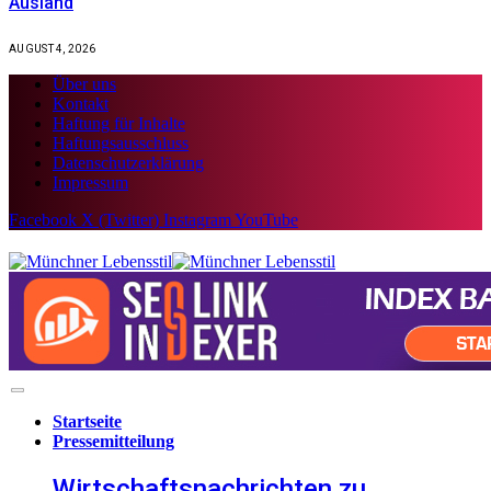
Ausland
AUGUST 4, 2026
Über uns
Kontakt
Haftung für Inhalte
Haftungsausschluss
Datenschutzerklärung
Impressum
Facebook
X (Twitter)
Instagram
YouTube
Startseite
Pressemitteilung
Wirtschaftsnachrichten zu