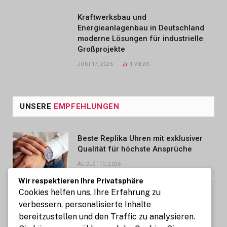
Kraftwerksbau und
Energieanlagenbau in Deutschland
moderne Lösungen für industrielle
Großprojekte
JUNI 17, 2026
1
VIEWS
UNSERE
EMPFEHLUNGEN
Beste Replika Uhren mit exklusiver
Qualität für höchste Ansprüche
AUGUST 10, 2026
Wir respektieren Ihre Privatsphäre
Cookies helfen uns, Ihre Erfahrung zu
Coaching bei Perfektionismus und
Leistungsdruck Wien: Erfolgsdruck
verbessern, personalisierte Inhalte
verstehen und neue Perspektiven
bereitzustellen und den Traffic zu analysieren.
entwickeln