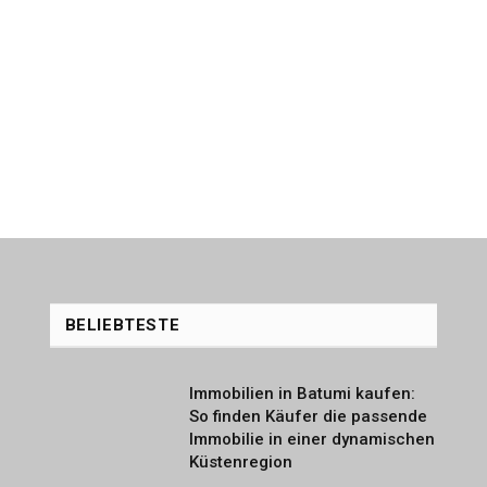
BELIEBTESTE
Immobilien in Batumi kaufen:
So finden Käufer die passende
Immobilie in einer dynamischen
Küstenregion