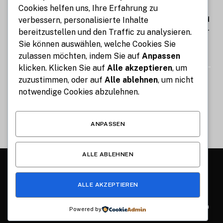
Cookies helfen uns, Ihre Erfahrung zu
Wirtschaftsnachrichten zu
Unternehmen, Finanzen, Märkten und
verbessern, personalisierte Inhalte
wirtschaftlichen Entwicklungen im In-
bereitzustellen und den Traffic zu analysieren.
und Ausland
Sie können auswählen, welche Cookies Sie
zulassen möchten, indem Sie auf
Anpassen
AUGUST 4, 2026
klicken. Klicken Sie auf
Alle akzeptieren
, um
zuzustimmen, oder auf
Alle ablehnen
, um nicht
STIG ROCK Erfahrungen Kann man
mit Diamanten wirklich Geld
notwendige Cookies abzulehnen.
verdienen
AUGUST 4, 2026
ANPASSEN
ALLE ABLEHNEN
© 2026 Alle Rechte vorbehalten.
Münchner Lebensstil
ALLE AKZEPTIEREN
Über uns
Kontakt
Haftung für Inhalte
Haftungsausschluss
Datenschutzerklärung
Impressum
Powered by