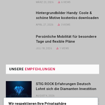
MÄRZ 23, 2026
6
VIEWS
Hintergrundbilder Handy: Coole &
schöne Motive kostenlos downloaden
APRIL 27, 2026
3
VIEWS
Persönliche Mobilität für besondere
Tage und flexible Pläne
JULI 18, 2026
1
VIEWS
UNSERE
EMPFEHLUNGEN
STIG ROCK Erfahrungen Deutsch
Lohnt sich die Diamanten Investition
AUGUST 4, 2026
Wir respektieren Ihre Privatsphäre