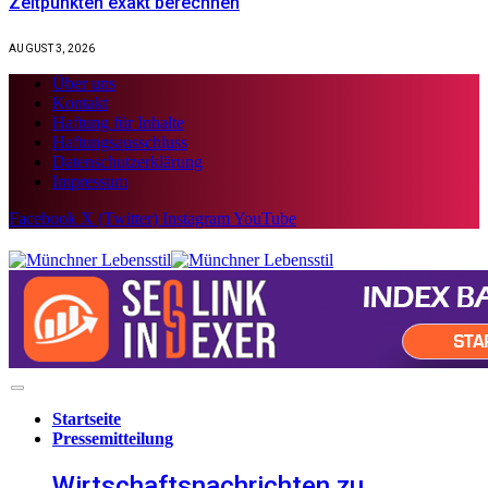
Zeitpunkten exakt berechnen
AUGUST 3, 2026
Über uns
Kontakt
Haftung für Inhalte
Haftungsausschluss
Datenschutzerklärung
Impressum
Facebook
X (Twitter)
Instagram
YouTube
Startseite
Pressemitteilung
Wirtschaftsnachrichten zu