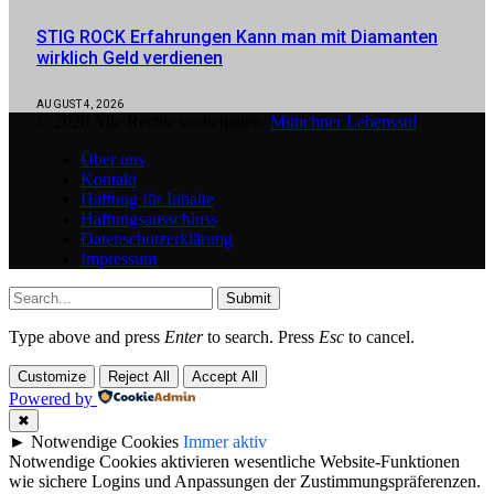
STIG ROCK Erfahrungen Kann man mit Diamanten
wirklich Geld verdienen
AUGUST 4, 2026
© 2026 Alle Rechte vorbehalten.
Münchner Lebensstil
Über uns
Kontakt
Haftung für Inhalte
Haftungsausschluss
Datenschutzerklärung
Impressum
Submit
Type above and press
Enter
to search. Press
Esc
to cancel.
Customize
Reject All
Accept All
Powered by
✖
►
Notwendige Cookies
Immer aktiv
Notwendige Cookies aktivieren wesentliche Website-Funktionen
wie sichere Logins und Anpassungen der Zustimmungspräferenzen.