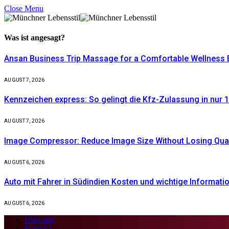
Close Menu
Was ist
angesagt?
Ansan Business Trip Massage for a Comfortable Wellness 
AUGUST 7, 2026
Kennzeichen express: So gelingt die Kfz-Zulassung in nur 1
AUGUST 7, 2026
Image Compressor: Reduce Image Size Without Losing Quali
AUGUST 6, 2026
Auto mit Fahrer in Südindien Kosten und wichtige Informati
AUGUST 6, 2026
Über uns
Kontakt