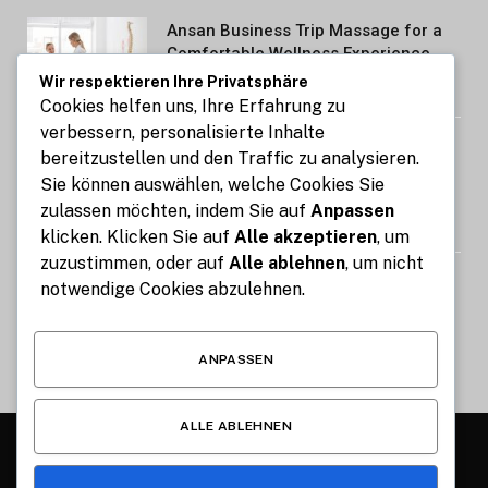
Ansan Business Trip Massage for a
Comfortable Wellness Experience
Wir respektieren Ihre Privatsphäre
AUGUST 7, 2026
Cookies helfen uns, Ihre Erfahrung zu
verbessern, personalisierte Inhalte
Kennzeichen express: So gelingt die
bereitzustellen und den Traffic zu analysieren.
Kfz-Zulassung in nur 15 Minuten
Sie können auswählen, welche Cookies Sie
online
zulassen möchten, indem Sie auf
Anpassen
AUGUST 7, 2026
klicken. Klicken Sie auf
Alle akzeptieren
, um
zuzustimmen, oder auf
Alle ablehnen
, um nicht
Image Compressor: Reduce Image
notwendige Cookies abzulehnen.
Size Without Losing Quality for Free
AUGUST 6, 2026
ANPASSEN
ALLE ABLEHNEN
© 2026 Alle Rechte vorbehalten.
Münchner Lebensstil