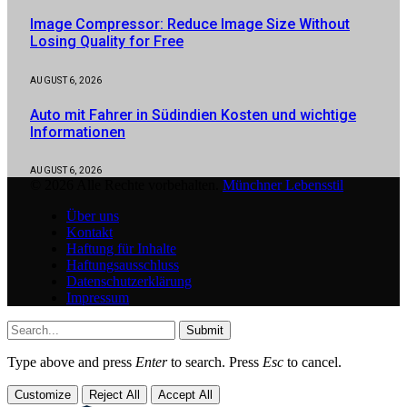
Image Compressor: Reduce Image Size Without
Losing Quality for Free
AUGUST 6, 2026
Auto mit Fahrer in Südindien Kosten und wichtige
Informationen
AUGUST 6, 2026
© 2026 Alle Rechte vorbehalten.
Münchner Lebensstil
Über uns
Kontakt
Haftung für Inhalte
Haftungsausschluss
Datenschutzerklärung
Impressum
Submit
Type above and press
Enter
to search. Press
Esc
to cancel.
Customize
Reject All
Accept All