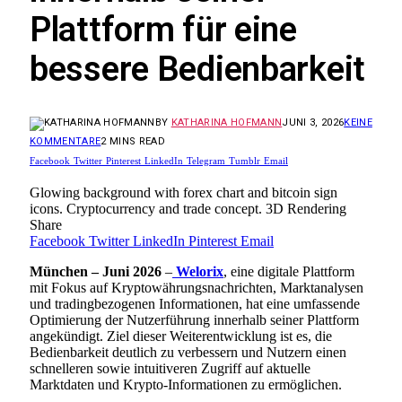
Plattform für eine
bessere Bedienbarkeit
BY
KATHARINA HOFMANN
JUNI 3, 2026
KEINE
KOMMENTARE
2 MINS READ
Facebook
Twitter
Pinterest
LinkedIn
Telegram
Tumblr
Email
Glowing background with forex chart and bitcoin sign
icons. Cryptocurrency and trade concept. 3D Rendering
Share
Facebook
Twitter
LinkedIn
Pinterest
Email
München – Juni 2026
–
Welorix
, eine digitale Plattform
mit Fokus auf Kryptowährungsnachrichten, Marktanalysen
und tradingbezogenen Informationen, hat eine umfassende
Optimierung der Nutzerführung innerhalb seiner Plattform
angekündigt. Ziel dieser Weiterentwicklung ist es, die
Bedienbarkeit deutlich zu verbessern und Nutzern einen
schnelleren sowie intuitiveren Zugriff auf aktuelle
Marktdaten und Krypto-Informationen zu ermöglichen.