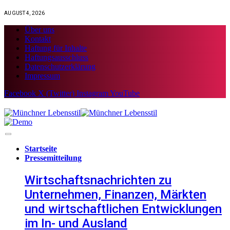
AUGUST 4, 2026
Über uns
Kontakt
Haftung für Inhalte
Haftungsausschluss
Datenschutzerklärung
Impressum
Facebook
X (Twitter)
Instagram
YouTube
Startseite
Pressemitteilung
Wirtschaftsnachrichten zu
Unternehmen, Finanzen, Märkten
und wirtschaftlichen Entwicklungen
im In- und Ausland