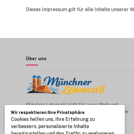
Dieses Impressum gilt für alle Inhalte unserer 
Über uns
Münchner Lebensstil steht für Luxus, Mode und
exklusiven Lifestyle aus München. Wir berichten über
Wir respektieren Ihre Privatsphäre
aktuelle Trends, kulinarische Highlights und das
Cookies helfen uns, Ihre Erfahrung zu
stilvolle Leben in einer der attraktivsten Städte
verbessern, personalisierte Inhalte
Deutschlands. Unsere Inhalte inspirieren zu einem
bereitzustellen und den Traffic zu analysieren.