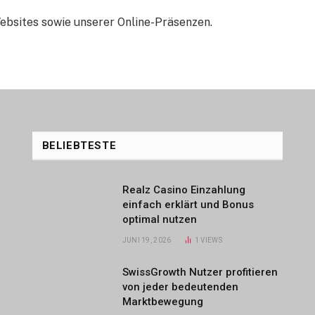
Websites sowie unserer Online-Präsenzen.
BELIEBTESTE
Realz Casino Einzahlung
einfach erklärt und Bonus
optimal nutzen
JUNI 19, 2026
1
VIEWS
SwissGrowth Nutzer profitieren
von jeder bedeutenden
Marktbewegung