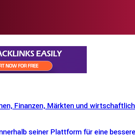
en, Finanzen, Märkten und wirtschaftlich
nnerhalb seiner Plattform für eine besser