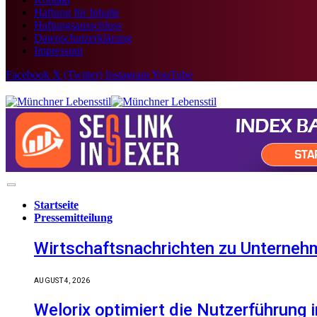
Haftung für Inhalte
Haftungsausschluss
Datenschutzerklärung
Impressum
Facebook
X (Twitter)
Instagram
YouTube
Startseite
Pressemitteilung
Wirtschaftsnachrichten zu Unternehm
AUGUST 4, 2026
Welorix optimiert die Nutzerführung i