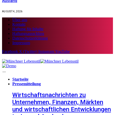
Ausland
AUGUST 4, 2026
Über uns
Kontakt
Haftung für Inhalte
Haftungsausschluss
Datenschutzerklärung
Impressum
Facebook
X (Twitter)
Instagram
YouTube
Startseite
Pressemitteilung
Wirtschaftsnachrichten zu
Unternehmen, Finanzen, Märkten
und wirtschaftlichen Entwicklungen