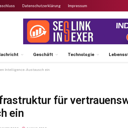
sschluss
Datenschutzerklärung
Impressum
achricht
Geschäft
Technologie
Lebensst
gen Intelligence-Austausch ein
frastruktur für vertrauens
h ein