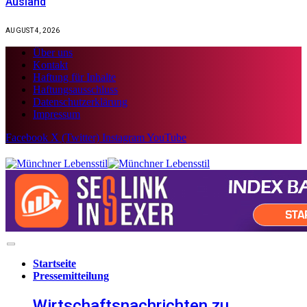
Ausland
AUGUST 4, 2026
Über uns
Kontakt
Haftung für Inhalte
Haftungsausschluss
Datenschutzerklärung
Impressum
Facebook
X (Twitter)
Instagram
YouTube
Startseite
Pressemitteilung
Wirtschaftsnachrichten zu