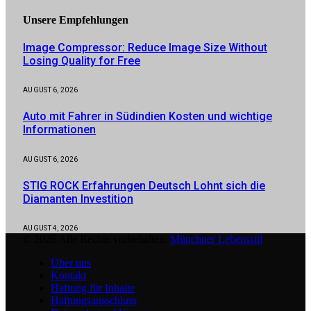
Unsere
Empfehlungen
Image Compressor: Reduce Image Size Without
Losing Quality for Free
AUGUST 6, 2026
Auto mit Fahrer in Südindien Kosten und wichtige
Informationen
AUGUST 6, 2026
STIG ROCK Erfahrungen Deutsch Lohnt sich die
Diamanten Investition
AUGUST 4, 2026
© 2026 Alle Rechte vorbehalten.
Münchner Lebensstil
Über uns
Kontakt
Haftung für Inhalte
Haftungsausschluss