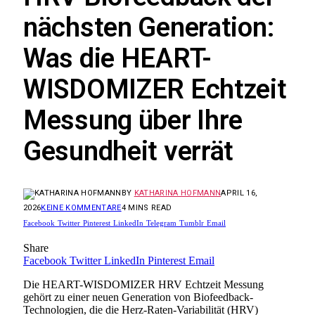
nächsten Generation:
Was die HEART-
WISDOMIZER Echtzeit
Messung über Ihre
Gesundheit verrät
BY
KATHARINA HOFMANN
APRIL 16,
2026
KEINE KOMMENTARE
4 MINS READ
Facebook
Twitter
Pinterest
LinkedIn
Telegram
Tumblr
Email
Share
Facebook
Twitter
LinkedIn
Pinterest
Email
Die HEART-WISDOMIZER HRV Echtzeit Messung
gehört zu einer neuen Generation von Biofeedback-
Technologien, die die Herz-Raten-Variabilität (HRV)