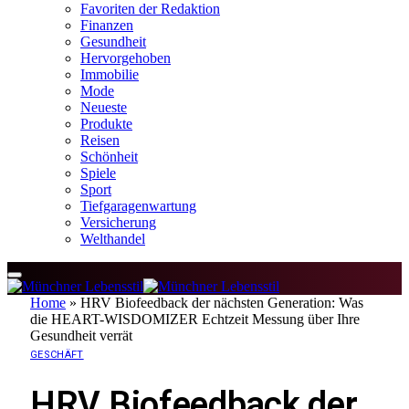
Favoriten der Redaktion
Finanzen
Gesundheit
Hervorgehoben
Immobilie
Mode
Neueste
Produkte
Reisen
Schönheit
Spiele
Sport
Tiefgaragenwartung
Versicherung
Welthandel
Home
»
HRV Biofeedback der nächsten Generation: Was
die HEART-WISDOMIZER Echtzeit Messung über Ihre
Gesundheit verrät
GESCHÄFT
HRV Biofeedback der