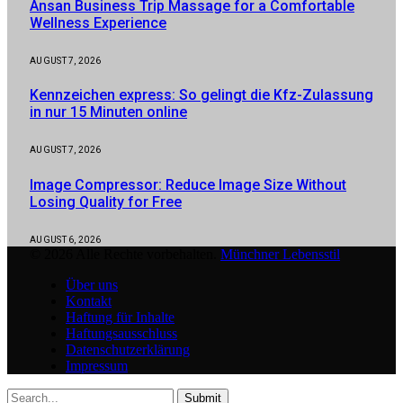
Ansan Business Trip Massage for a Comfortable
Wellness Experience
AUGUST 7, 2026
Kennzeichen express: So gelingt die Kfz-Zulassung
in nur 15 Minuten online
AUGUST 7, 2026
Image Compressor: Reduce Image Size Without
Losing Quality for Free
AUGUST 6, 2026
© 2026 Alle Rechte vorbehalten.
Münchner Lebensstil
Über uns
Kontakt
Haftung für Inhalte
Haftungsausschluss
Datenschutzerklärung
Impressum
Submit