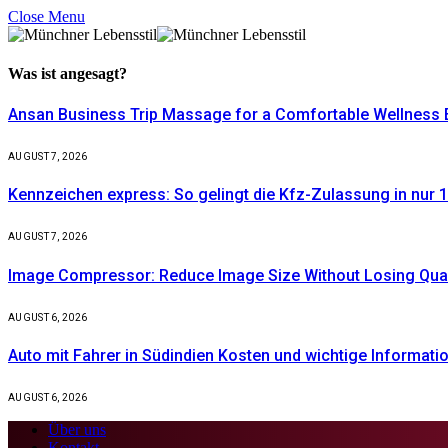
Close Menu
Was ist
angesagt?
Ansan Business Trip Massage for a Comfortable Wellness 
AUGUST 7, 2026
Kennzeichen express: So gelingt die Kfz-Zulassung in nur 1
AUGUST 7, 2026
Image Compressor: Reduce Image Size Without Losing Quali
AUGUST 6, 2026
Auto mit Fahrer in Südindien Kosten und wichtige Informati
AUGUST 6, 2026
Über uns
Kontakt