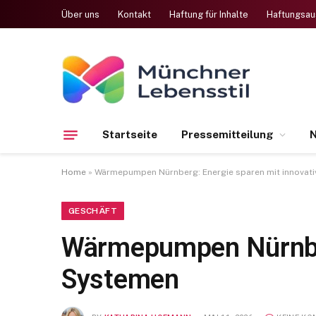
Über uns
Kontakt
Haftung für Inhalte
Haftungsau
Startseite
Pressemitteilung
N
Home
»
Wärmepumpen Nürnberg: Energie sparen mit innovat
GESCHÄFT
Wärmepumpen Nürnber
Systemen