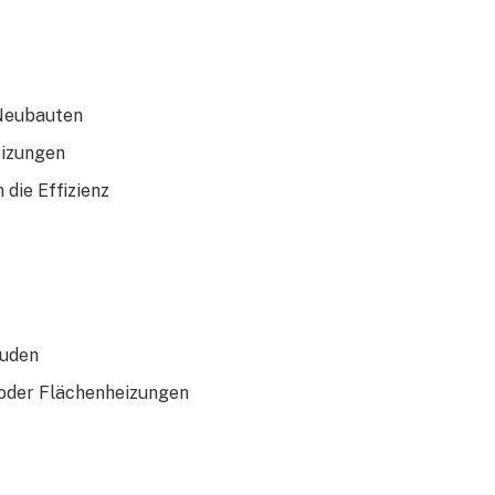
 Neubauten
eizungen
die Effizienz
äuden
oder Flächenheizungen