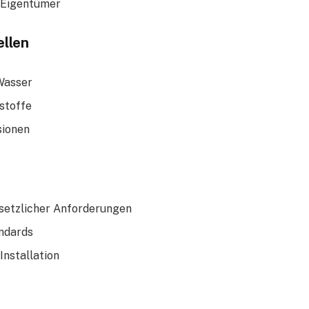
r Eigentümer
llen
Wasser
stoffe
sionen
esetzlicher Anforderungen
ndards
nstallation