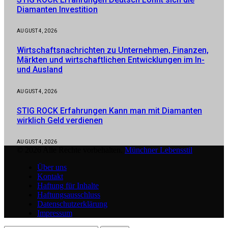
Diamanten Investition
AUGUST 4, 2026
Wirtschaftsnachrichten zu Unternehmen, Finanzen,
Märkten und wirtschaftlichen Entwicklungen im In-
und Ausland
AUGUST 4, 2026
STIG ROCK Erfahrungen Kann man mit Diamanten
wirklich Geld verdienen
AUGUST 4, 2026
© 2026 Alle Rechte vorbehalten.
Münchner Lebensstil
Über uns
Kontakt
Haftung für Inhalte
Haftungsausschluss
Datenschutzerklärung
Impressum