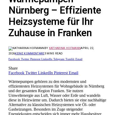
Nürnberg – Effiziente
Heizsysteme für Ihr
Zuhause in Franken
BY
KATHARINA HOFMANN
APRIL 22,
2026
KEINE KOMMENTARE
3 MINS READ
Facebook
Twitter
Pinterest
LinkedIn
Telegram
Tumblr
Email
Share
Facebook
Twitter
LinkedIn
Pinterest
Email
Wärmepumpen gehören zu den modernsten und
effizientesten Heizsystemen für Wohngebäude in Nürnberg
und der gesamten Region Franken. Sie nutzen
Umweltenergie aus Luft, Wasser oder Erde und wandeln
diese in Heizwärme um. Dadurch bieten sie eine nachhaltige
Alternative zu klassischen Heizsystemen wie Öl- oder
Gasheizungen. Besonders im Zuge steigender
Energiekosten entscheiden sich immer mehr Hausbesitzer