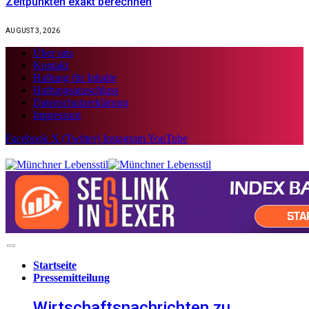
Zeitpunkten exakt berechnen
AUGUST 3, 2026
Über uns
Kontakt
Haftung für Inhalte
Haftungsausschluss
Datenschutzerklärung
Impressum
Facebook
X (Twitter)
Instagram
YouTube
Startseite
Pressemitteilung
Wirtschaftsnachrichten zu