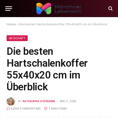
Home
»
Die besten Hartschalenkoffer 55x40x20 cm im Überblick
GESCHÄFT
Die besten
Hartschalenkoffer
55x40x20 cm im
Überblick
BY
KATHARINA HOFMANN
MAI 5, 2026
KEINE KOMMENTARE
3 MINS READ