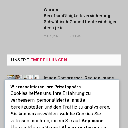
Warum
Berufsunfähigkeitsversicherung
Schwäbisch Gmünd heute wichtiger
denn je ist
MAI 5, 2026
3
VIEWS
UNSERE
EMPFEHLUNGEN
Image Compressor: Reduce Image
Size Without Losing Quality for Free
Wir respektieren Ihre Privatsphäre
Cookies helfen uns, Ihre Erfahrung zu
AUGUST 6, 2026
verbessern, personalisierte Inhalte
bereitzustellen und den Traffic zu analysieren.
Auto mit Fahrer in Südindien Kosten
Sie können auswählen, welche Cookies Sie
und wichtige Informationen
zulassen möchten, indem Sie auf
Anpassen
AUGUST 6, 2026
klicken. Klicken Sie auf
Alle akzeptieren
, um