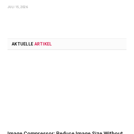
JULI 15, 2026
AKTUELLE
ARTIKEL
Image Compressor: Reduce Image Size Without