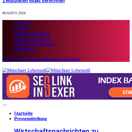
Zeitpunkten exakt berechnen
AUGUST 3, 2026
Über uns
Kontakt
Haftung für Inhalte
Haftungsausschluss
Datenschutzerklärung
Impressum
Facebook
X (Twitter)
Instagram
YouTube
Startseite
Pressemitteilung
Wirtschaftsnachrichten zu