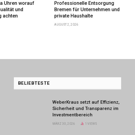
ka Uhren worauf
Professionelle Entsorgung
ualität und
Bremen für Unternehmen und
g achten
private Haushalte
AUGUST 2, 2026
BELIEBTESTE
WeberKraus setzt auf Effizienz,
Sicherheit und Transparenz im
Investmentbereich
MÄRZ 30, 2026
1
VIEWS