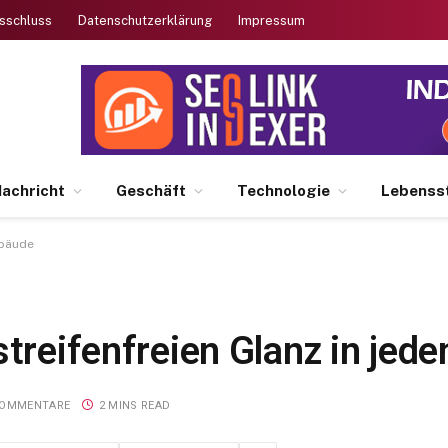
sschluss
Datenschutzerklärung
Impressum
achricht
Geschäft
Technologie
Lebensst
ebäude
streifenfreien Glanz in je
KOMMENTARE
2 MINS READ