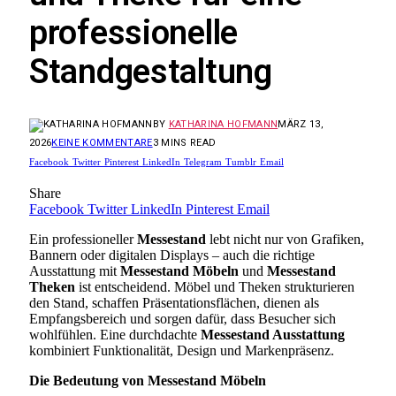
professionelle
Standgestaltung
BY
KATHARINA HOFMANN
MÄRZ 13,
2026
KEINE KOMMENTARE
3 MINS READ
Facebook
Twitter
Pinterest
LinkedIn
Telegram
Tumblr
Email
Share
Facebook
Twitter
LinkedIn
Pinterest
Email
Ein professioneller
Messestand
lebt nicht nur von Grafiken,
Bannern oder digitalen Displays – auch die richtige
Ausstattung mit
Messestand Möbeln
und
Messestand
Theken
ist entscheidend. Möbel und Theken strukturieren
den Stand, schaffen Präsentationsflächen, dienen als
Empfangsbereich und sorgen dafür, dass Besucher sich
wohlfühlen. Eine durchdachte
Messestand Ausstattung
kombiniert Funktionalität, Design und Markenpräsenz.
Die Bedeutung von Messestand Möbeln