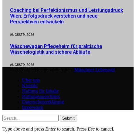
Coaching bei Perfektionismus und Leistungsdruck
Wien: Erfolgsdruck verstehen und neue
Perspektiven entwickeln
AUGUST 9, 2026
Wäschewagen Pflegeheim für praktische
Wäschelogistik und sichere Abläufe
AUGUST 9, 2026
© 2026 Alle Rechte vorbehalten.
Münchner Lebensstil
Über uns
Kontakt
Haftung für Inhalte
Haftungsausschluss
Datenschutzerklärung
Impressum
Submit
Type above and press
Enter
to search. Press
Esc
to cancel.