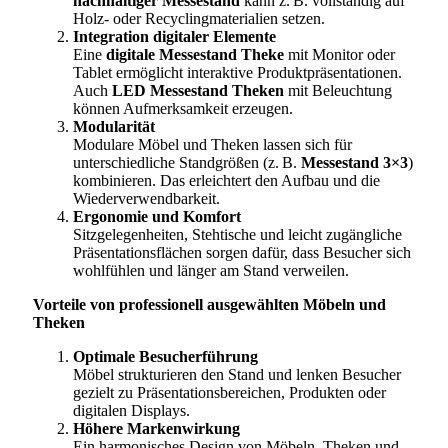
nachhaltiger Messestand
kann z. B. vollständig auf
Holz- oder Recyclingmaterialien setzen.
Integration digitaler Elemente
Eine
digitale Messestand Theke
mit Monitor oder
Tablet ermöglicht interaktive Produktpräsentationen.
Auch
LED Messestand Theken
mit Beleuchtung
können Aufmerksamkeit erzeugen.
Modularität
Modulare Möbel und Theken lassen sich für
unterschiedliche Standgrößen (z. B.
Messestand 3×3
)
kombinieren. Das erleichtert den Aufbau und die
Wiederverwendbarkeit.
Ergonomie und Komfort
Sitzgelegenheiten, Stehtische und leicht zugängliche
Präsentationsflächen sorgen dafür, dass Besucher sich
wohlfühlen und länger am Stand verweilen.
Vorteile von professionell ausgewählten Möbeln und
Theken
Optimale Besucherführung
Möbel strukturieren den Stand und lenken Besucher
gezielt zu Präsentationsbereichen, Produkten oder
digitalen Displays.
Höhere Markenwirkung
Ein harmonisches Design von Möbeln, Theken und