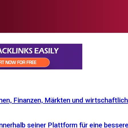
en, Finanzen, Märkten und wirtschaftlich
nnerhalb seiner Plattform für eine besser