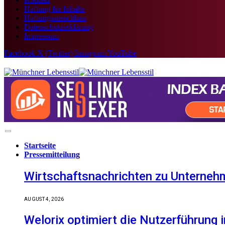
Haftung für Inhalte
Haftungsausschluss
Datenschutzerklärung
Impressum
Facebook
X (Twitter)
Instagram
YouTube
Startseite
Pressemitteilung
Wirtschaftsnachrichten zu Unternehm
AUGUST 4, 2026
Welorix optimiert die Nutzerführung i