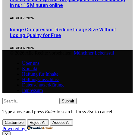
in nur 15 Minuten online
AUGUST 7, 2026
Image Compressor: Reduce Image Size Without
Losing Quality for Free
AUGUST 6, 2026
© 2026 Alle Rechte vorbehalten.
Münchner Lebensstil
Über uns
Kontakt
Haftung für Inhalte
Haftungsausschluss
Datenschutzerklärung
Impressum
Submit
Type above and press
Enter
to search. Press
Esc
to cancel.
Customize
Reject All
Accept All
Powered by
✖