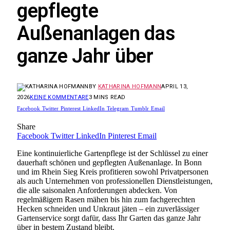
gepflegte
Außenanlagen das
ganze Jahr über
BY
KATHARINA HOFMANN
APRIL 13,
2026
KEINE KOMMENTARE
3 MINS READ
Facebook
Twitter
Pinterest
LinkedIn
Telegram
Tumblr
Email
Share
Facebook
Twitter
LinkedIn
Pinterest
Email
Eine kontinuierliche Gartenpflege ist der Schlüssel zu einer
dauerhaft schönen und gepflegten Außenanlage. In Bonn
und im Rhein Sieg Kreis profitieren sowohl Privatpersonen
als auch Unternehmen von professionellen Dienstleistungen,
die alle saisonalen Anforderungen abdecken. Von
regelmäßigem Rasen mähen bis hin zum fachgerechten
Hecken schneiden und Unkraut jäten – ein zuverlässiger
Gartenservice sorgt dafür, dass Ihr Garten das ganze Jahr
über in bestem Zustand bleibt.