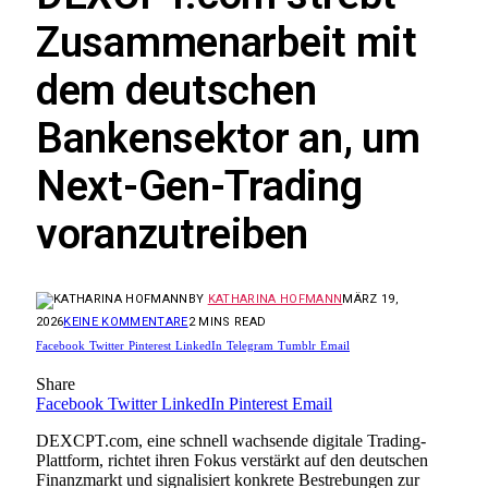
Zusammenarbeit mit
dem deutschen
Bankensektor an, um
Next-Gen-Trading
voranzutreiben
BY
KATHARINA HOFMANN
MÄRZ 19,
2026
KEINE KOMMENTARE
2 MINS READ
Facebook
Twitter
Pinterest
LinkedIn
Telegram
Tumblr
Email
Share
Facebook
Twitter
LinkedIn
Pinterest
Email
DEXCPT.com, eine schnell wachsende digitale Trading-
Plattform, richtet ihren Fokus verstärkt auf den deutschen
Finanzmarkt und signalisiert konkrete Bestrebungen zur