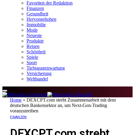
Favoriten der Redaktion
Finanzen
Gesundheit
Hervorgehoben
Immobilie
Mode
Neueste
Produkte
Reisen
Schönheit
Spiele
Sport
Tiefgaragenwartung
Versicherung
Welthandel
Home
»
DEXCPT.com strebt Zusammenarbeit mit dem
deutschen Bankensektor an, um Next-Gen-Trading
voranzutreiben
FINANZEN
DEXCPT.com strebt