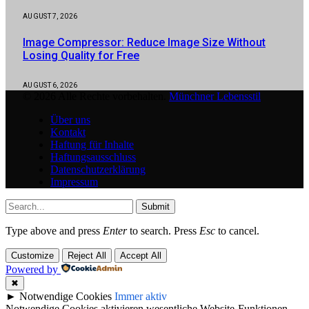
AUGUST 7, 2026
Image Compressor: Reduce Image Size Without
Losing Quality for Free
AUGUST 6, 2026
© 2026 Alle Rechte vorbehalten.
Münchner Lebensstil
Über uns
Kontakt
Haftung für Inhalte
Haftungsausschluss
Datenschutzerklärung
Impressum
Submit
Type above and press
Enter
to search. Press
Esc
to cancel.
Customize
Reject All
Accept All
Powered by
✖
►
Notwendige Cookies
Immer aktiv
Notwendige Cookies aktivieren wesentliche Website-Funktionen