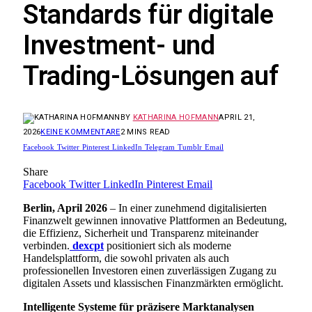
Standards für digitale
Investment- und
Trading-Lösungen auf
BY
KATHARINA HOFMANN
APRIL 21,
2026
KEINE KOMMENTARE
2 MINS READ
Facebook
Twitter
Pinterest
LinkedIn
Telegram
Tumblr
Email
Share
Facebook
Twitter
LinkedIn
Pinterest
Email
Berlin, April 2026
– In einer zunehmend digitalisierten
Finanzwelt gewinnen innovative Plattformen an Bedeutung,
die Effizienz, Sicherheit und Transparenz miteinander
verbinden.
dexcpt
positioniert sich als moderne
Handelsplattform, die sowohl privaten als auch
professionellen Investoren einen zuverlässigen Zugang zu
digitalen Assets und klassischen Finanzmärkten ermöglicht.
Intelligente Systeme für präzisere Marktanalysen