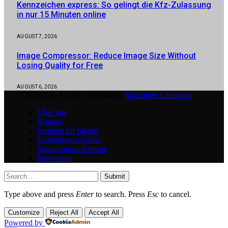
Kennzeichen express: So gelingt die Kfz-Zulassung
in nur 15 Minuten online
AUGUST 7, 2026
Image Compressor: Reduce Image Size Without
Losing Quality for Free
AUGUST 6, 2026
© 2026 Alle Rechte vorbehalten.
Münchner Lebensstil
Über uns
Kontakt
Haftung für Inhalte
Haftungsausschluss
Datenschutzerklärung
Impressum
Submit
Type above and press
Enter
to search. Press
Esc
to cancel.
Customize
Reject All
Accept All
Powered by