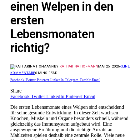
einen Welpen in den
ersten
Lebensmonaten
richtig?
BY
KATHARINA HOFMANN
MAI 25, 2026
KEINE
KOMMENTARE
6 MINS READ
Facebook
Twitter
Pinterest
LinkedIn
Telegram
Tumblr
Email
Share
Facebook
Twitter
LinkedIn
Pinterest
Email
Die ersten Lebensmonate eines Welpen sind entscheidend
für seine gesunde Entwicklung. In dieser Zeit wachsen
Knochen, Muskeln und Organe besonders schnell, während
gleichzeitig das Immunsystem aufgebaut wird. Eine
ausgewogene Ernährung und die richtige Anzahl an
Mahlzeiten spielen deshalb eine zentrale Rolle. Viele neue