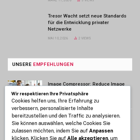
MÄRZ 11, 2026
5
VIEWS
Tresor Wacht setzt neue Standards
für die Entwicklung privater
Netzwerke
MAI 10, 2026
2
VIEWS
UNSERE
EMPFEHLUNGEN
Image Compressor: Reduce Image
Size Without Losing Quality for Free
Wir respektieren Ihre Privatsphäre
Cookies helfen uns, Ihre Erfahrung zu
AUGUST 6, 2026
verbessern, personalisierte Inhalte
bereitzustellen und den Traffic zu analysieren.
Auto mit Fahrer in Südindien Kosten
Sie können auswählen, welche Cookies Sie
und wichtige Informationen
zulassen möchten, indem Sie auf
Anpassen
AUGUST 6, 2026
klicken. Klicken Sie auf
Alle akzeptieren
, um