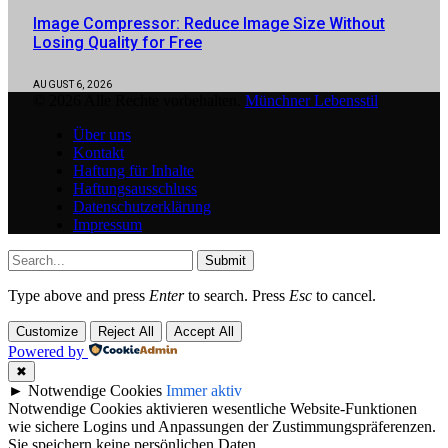
Image Compressor: Reduce Image Size Without
Losing Quality for Free
AUGUST 6, 2026
© 2026 Alle Rechte vorbehalten.
Münchner Lebensstil
Über uns
Kontakt
Haftung für Inhalte
Haftungsausschluss
Datenschutzerklärung
Impressum
Submit
Type above and press
Enter
to search. Press
Esc
to cancel.
Customize
Reject All
Accept All
Powered by
✖
►
Notwendige Cookies
Immer aktiv
Notwendige Cookies aktivieren wesentliche Website-Funktionen
wie sichere Logins und Anpassungen der Zustimmungspräferenzen.
Sie speichern keine persönlichen Daten.