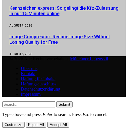
Kennzeichen express: So gelingt die Kfz-Zulassung
in nur 15 Minuten online
AUGUST 7, 2026
Image Compressor: Reduce Image Size Without
Losing Quality for Free
AUGUST 6, 2026
© 2026 Alle Rechte vorbehalten.
Münchner Lebensstil
Über uns
Kontakt
Haftung für Inhalte
Haftungsausschluss
Datenschutzerklärung
Impressum
Submit
Type above and press
Enter
to search. Press
Esc
to cancel.
Customize
Reject All
Accept All