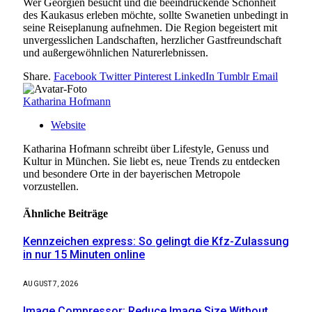
Wer Georgien besucht und die beeindruckende Schönheit
des Kaukasus erleben möchte, sollte Swanetien unbedingt in
seine Reiseplanung aufnehmen. Die Region begeistert mit
unvergesslichen Landschaften, herzlicher Gastfreundschaft
und außergewöhnlichen Naturerlebnissen.
Share.
Facebook
Twitter
Pinterest
LinkedIn
Tumblr
Email
Katharina Hofmann
Website
Katharina Hofmann schreibt über Lifestyle, Genuss und
Kultur in München. Sie liebt es, neue Trends zu entdecken
und besondere Orte in der bayerischen Metropole
vorzustellen.
Ähnliche
Beiträge
Kennzeichen express: So gelingt die Kfz-Zulassung
in nur 15 Minuten online
AUGUST 7, 2026
Image Compressor: Reduce Image Size Without