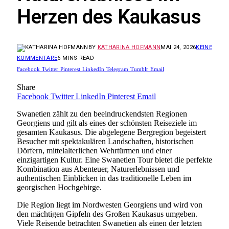
Herzen des Kaukasus
BY
KATHARINA HOFMANN
MAI 24, 2026
KEINE
KOMMENTARE
6 MINS READ
Facebook
Twitter
Pinterest
LinkedIn
Telegram
Tumblr
Email
Share
Facebook
Twitter
LinkedIn
Pinterest
Email
Swanetien zählt zu den beeindruckendsten Regionen
Georgiens und gilt als eines der schönsten Reiseziele im
gesamten Kaukasus. Die abgelegene Bergregion begeistert
Besucher mit spektakulären Landschaften, historischen
Dörfern, mittelalterlichen Wehrtürmen und einer
einzigartigen Kultur. Eine Swanetien Tour bietet die perfekte
Kombination aus Abenteuer, Naturerlebnissen und
authentischen Einblicken in das traditionelle Leben im
georgischen Hochgebirge.
Die Region liegt im Nordwesten Georgiens und wird von
den mächtigen Gipfeln des Großen Kaukasus umgeben.
Viele Reisende betrachten Swanetien als einen der letzten