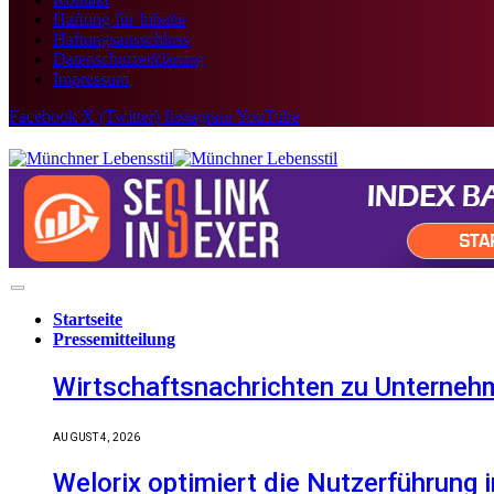
Haftung für Inhalte
Haftungsausschluss
Datenschutzerklärung
Impressum
Facebook
X (Twitter)
Instagram
YouTube
Startseite
Pressemitteilung
Wirtschaftsnachrichten zu Unternehm
AUGUST 4, 2026
Welorix optimiert die Nutzerführung i