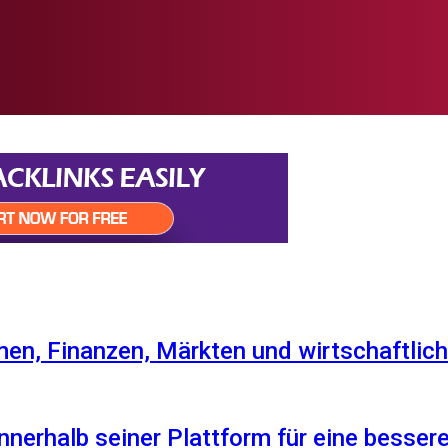
en, Finanzen, Märkten und wirtschaftlich
nnerhalb seiner Plattform für eine besser