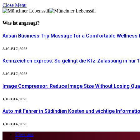
Close Menu
Was ist
angesagt?
Ansan Business Trip Massage for a Comfortable Wellness 
AUGUST 7, 2026
Kennzeichen express: So gelingt die Kfz-Zulassung in nur 1
AUGUST 7, 2026
Image Compressor: Reduce Image Size Without Losing Quali
AUGUST 6, 2026
Auto mit Fahrer in Südindien Kosten und wichtige Informati
AUGUST 6, 2026
Über uns
Kontakt