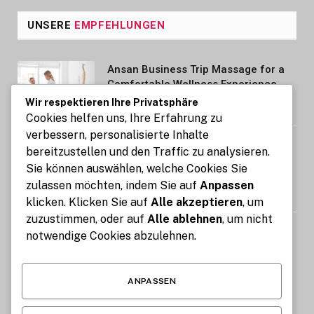
UNSERE
EMPFEHLUNGEN
Ansan Business Trip Massage for a
Comfortable Wellness Experience
Wir respektieren Ihre Privatsphäre
AUGUST 7, 2026
Cookies helfen uns, Ihre Erfahrung zu
verbessern, personalisierte Inhalte
Kennzeichen express: So gelingt die
bereitzustellen und den Traffic zu analysieren.
Kfz-Zulassung in nur 15 Minuten
Sie können auswählen, welche Cookies Sie
online
zulassen möchten, indem Sie auf
Anpassen
AUGUST 7, 2026
klicken. Klicken Sie auf
Alle akzeptieren
, um
zuzustimmen, oder auf
Alle ablehnen
, um nicht
Image Compressor: Reduce Image
notwendige Cookies abzulehnen.
Size Without Losing Quality for Free
AUGUST 6, 2026
ANPASSEN