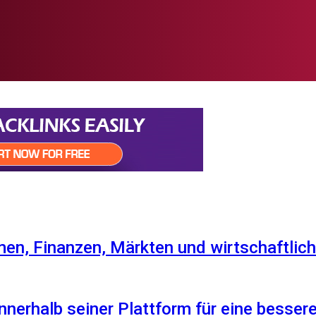
en, Finanzen, Märkten und wirtschaftlich
nnerhalb seiner Plattform für eine besser