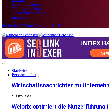
Haftung für Inhalte
Haftungsausschluss
Datenschutzerklärung
Impressum
Facebook
X (Twitter)
Instagram
YouTube
Startseite
Pressemitteilung
Wirtschaftsnachrichten zu Unternehm
AUGUST 4, 2026
Welorix optimiert die Nutzerführung i