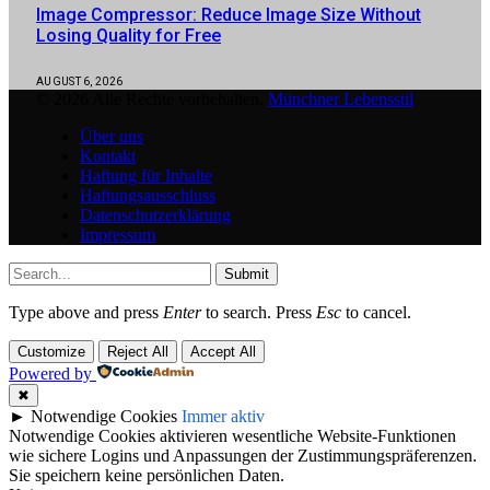
Image Compressor: Reduce Image Size Without
Losing Quality for Free
AUGUST 6, 2026
© 2026 Alle Rechte vorbehalten.
Münchner Lebensstil
Über uns
Kontakt
Haftung für Inhalte
Haftungsausschluss
Datenschutzerklärung
Impressum
Submit
Type above and press
Enter
to search. Press
Esc
to cancel.
Customize
Reject All
Accept All
Powered by
✖
►
Notwendige Cookies
Immer aktiv
Notwendige Cookies aktivieren wesentliche Website-Funktionen
wie sichere Logins und Anpassungen der Zustimmungspräferenzen.
Sie speichern keine persönlichen Daten.