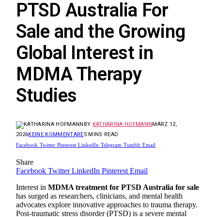
PTSD Australia For
Sale and the Growing
Global Interest in
MDMA Therapy
Studies
BY
KATHARINA HOFMANN
MÄRZ 12,
2026
KEINE KOMMENTARE
5 MINS READ
Facebook
Twitter
Pinterest
LinkedIn
Telegram
Tumblr
Email
Share
Facebook
Twitter
LinkedIn
Pinterest
Email
Interest in
MDMA treatment for PTSD Australia for sale
has surged as researchers, clinicians, and mental health
advocates explore innovative approaches to trauma therapy.
Post-traumatic stress disorder (PTSD) is a severe mental