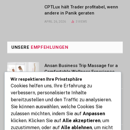
CPTLux hält Trader profitabel, wenn
andere in Panik geraten
APRIL 26, 2026
3
VIEWS
UNSERE
EMPFEHLUNGEN
Ansan Business Trip Massage for a
Comfortable Wellness Experience
Wir respektieren Ihre Privatsphäre
AUGUST 7, 2026
Cookies helfen uns, Ihre Erfahrung zu
verbessern, personalisierte Inhalte
Kennzeichen express: So gelingt die
bereitzustellen und den Traffic zu analysieren.
Kfz-Zulassung in nur 15 Minuten
Sie können auswählen, welche Cookies Sie
online
zulassen möchten, indem Sie auf
Anpassen
AUGUST 7, 2026
klicken. Klicken Sie auf
Alle akzeptieren
, um
zuzustimmen, oder auf
Alle ablehnen
, um nicht