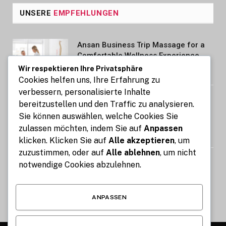
UNSERE
EMPFEHLUNGEN
Ansan Business Trip Massage for a
Comfortable Wellness Experience
Wir respektieren Ihre Privatsphäre
AUGUST 7, 2026
Cookies helfen uns, Ihre Erfahrung zu
verbessern, personalisierte Inhalte
Kennzeichen express: So gelingt die
bereitzustellen und den Traffic zu analysieren.
Kfz-Zulassung in nur 15 Minuten
Sie können auswählen, welche Cookies Sie
online
zulassen möchten, indem Sie auf
Anpassen
AUGUST 7, 2026
klicken. Klicken Sie auf
Alle akzeptieren
, um
zuzustimmen, oder auf
Alle ablehnen
, um nicht
Image Compressor: Reduce Image
notwendige Cookies abzulehnen.
Size Without Losing Quality for Free
AUGUST 6, 2026
ANPASSEN