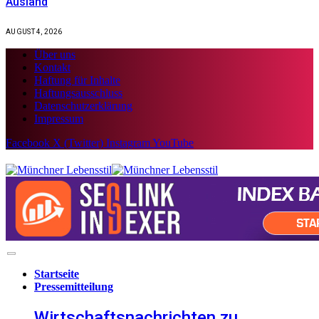
Ausland
AUGUST 4, 2026
Über uns
Kontakt
Haftung für Inhalte
Haftungsausschluss
Datenschutzerklärung
Impressum
Facebook
X (Twitter)
Instagram
YouTube
Startseite
Pressemitteilung
Wirtschaftsnachrichten zu