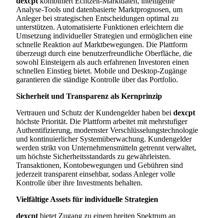
dexcpt
kombiniert Echtzeit-Marktdaten, intelligente
Analyse-Tools und datenbasierte Marktprognosen, um
Anleger bei strategischen Entscheidungen optimal zu
unterstützen. Automatisierte Funktionen erleichtern die
Umsetzung individueller Strategien und ermöglichen eine
schnelle Reaktion auf Marktbewegungen. Die Plattform
überzeugt durch eine benutzerfreundliche Oberfläche, die
sowohl Einsteigern als auch erfahrenen Investoren einen
schnellen Einstieg bietet. Mobile und Desktop-Zugänge
garantieren die ständige Kontrolle über das Portfolio.
Sicherheit und Transparenz als Kernprinzip
Vertrauen und Schutz der Kundengelder haben bei
dexcpt
höchste Priorität. Die Plattform arbeitet mit mehrstufiger
Authentifizierung, modernster Verschlüsselungstechnologie
und kontinuierlicher Systemüberwachung. Kundengelder
werden strikt von Unternehmensmitteln getrennt verwaltet,
um höchste Sicherheitsstandards zu gewährleisten.
Transaktionen, Kontobewegungen und Gebühren sind
jederzeit transparent einsehbar, sodass Anleger volle
Kontrolle über ihre Investments behalten.
Vielfältige Assets für individuelle Strategien
dexcpt
bietet Zugang zu einem breiten Spektrum an