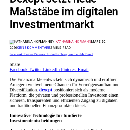
Maßstäbe im digitalen
Investmentmarkt
BY
KATHARINA HOFMANN
MÄRZ 30,
2026
KEINE KOMMENTARE
2 MINS READ
Facebook
Twitter
Pinterest
LinkedIn
Telegram
Tumblr
Email
Share
Facebook
Twitter
LinkedIn
Pinterest
Email
Die Finanzmärkte entwickeln sich dynamisch und eröffnen
Anlegern weltweit neue Chancen für Vermögensaufbau und
Diversifikation.
dexcpt
positioniert sich als moderne
Plattform, die privaten und professionellen Investoren einen
sicheren, transparenten und effizienten Zugang zu digitalen
und traditionellen Finanzprodukten bietet.
Innovative Technologie für fundierte
Investmententscheidungen