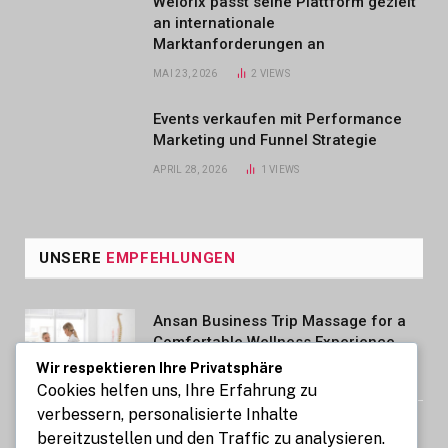
Welorix passt seine Plattform gezielt
an internationale
Marktanforderungen an
MAI 23, 2026
2
VIEWS
Events verkaufen mit Performance
Marketing und Funnel Strategie
APRIL 28, 2026
1
VIEWS
UNSERE
EMPFEHLUNGEN
Ansan Business Trip Massage for a
Comfortable Wellness Experience
Wir respektieren Ihre Privatsphäre
AUGUST 7, 2026
Cookies helfen uns, Ihre Erfahrung zu
verbessern, personalisierte Inhalte
Kennzeichen express: So gelingt die
bereitzustellen und den Traffic zu analysieren.