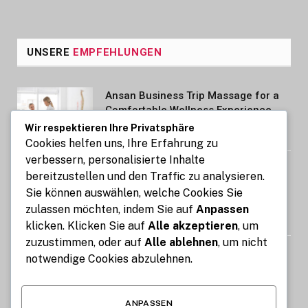
UNSERE
EMPFEHLUNGEN
Ansan Business Trip Massage for a
Comfortable Wellness Experience
Wir respektieren Ihre Privatsphäre
AUGUST 7, 2026
Cookies helfen uns, Ihre Erfahrung zu
verbessern, personalisierte Inhalte
Kennzeichen express: So gelingt die
bereitzustellen und den Traffic zu analysieren.
Kfz-Zulassung in nur 15 Minuten
Sie können auswählen, welche Cookies Sie
online
zulassen möchten, indem Sie auf
Anpassen
AUGUST 7, 2026
klicken. Klicken Sie auf
Alle akzeptieren
, um
zuzustimmen, oder auf
Alle ablehnen
, um nicht
Image Compressor: Reduce Image
notwendige Cookies abzulehnen.
Size Without Losing Quality for Free
AUGUST 6, 2026
ANPASSEN