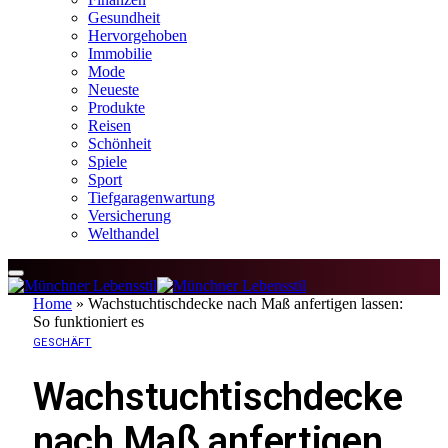
Gesundheit
Hervorgehoben
Immobilie
Mode
Neueste
Produkte
Reisen
Schönheit
Spiele
Sport
Tiefgaragenwartung
Versicherung
Welthandel
Home
»
Wachstuchtischdecke nach Maß anfertigen lassen:
So funktioniert es
GESCHÄFT
Wachstuchtischdecke
nach Maß anfertigen