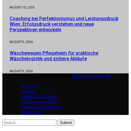
AUGUST 10, 2026
Coaching bei Perfektionismus und Leistungsdruck
Wien: Erfolgsdruck verstehen und neue
Perspektiven entwickeln
AUGUST 9, 2026
Wäschewagen Pflegeheim für praktische
Wäschelogistik und sichere Abläufe
AUGUST 9, 2026
© 2026 Alle Rechte vorbehalten.
Münchner Lebensstil
Über uns
Kontakt
Haftung für Inhalte
Haftungsausschluss
Datenschutzerklärung
Impressum
Submit