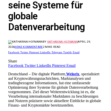
seine Systeme für
globale
Datenverarbeitung
BY
KATHARINA HOFMANN
APRIL 29,
2026
KEINE KOMMENTARE
2 MINS READ
Facebook
Twitter
Pinterest
LinkedIn
Telegram
Tumblr
Email
Share
Facebook
Twitter
LinkedIn
Pinterest
Email
Deutschland – Die digitale Plattform
Welorix
, spezialisiert
auf Kryptowährungsnachrichten, Marktanalysen und
tradingbezogene Informationen, hat eine umfassende
Optimierung ihrer Systeme für globale Datenverarbeitung
vorgenommen. Ziel dieser Weiterentwicklung ist es, die
Verarbeitung internationaler Marktdaten zu beschleunigen
und Nutzern präzisere sowie aktuellere Einblicke in globale
Finanz- und Kryptomärkte bereitzustellen.