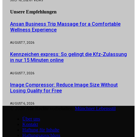
JULI 18, 2026
1
VIEWS
Unsere
Empfehlungen
Ansan Business Trip Massage for a Comfortable
Wellness Experience
AUGUST 7, 2026
Kennzeichen express: So gelingt die Kfz-Zulassung
in nur 15 Minuten online
AUGUST 7, 2026
Image Compressor: Reduce Image Size Without
Losing Quality for Free
AUGUST 6, 2026
© 2026 Alle Rechte vorbehalten.
Münchner Lebensstil
Über uns
Kontakt
Haftung für Inhalte
Haftungsausschluss