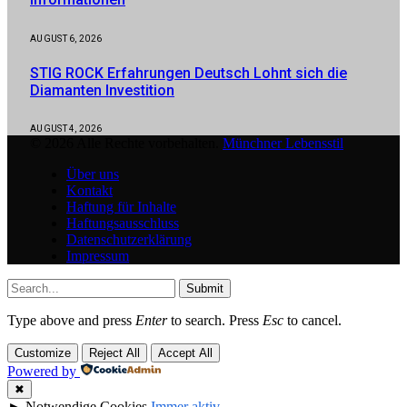
AUGUST 6, 2026
STIG ROCK Erfahrungen Deutsch Lohnt sich die
Diamanten Investition
AUGUST 4, 2026
© 2026 Alle Rechte vorbehalten.
Münchner Lebensstil
Über uns
Kontakt
Haftung für Inhalte
Haftungsausschluss
Datenschutzerklärung
Impressum
Submit
Type above and press
Enter
to search. Press
Esc
to cancel.
Customize
Reject All
Accept All
Powered by
✖
►
Notwendige Cookies
Immer aktiv