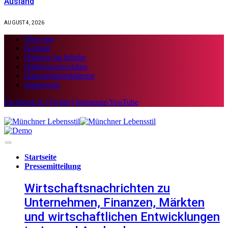
Ausland
AUGUST 4, 2026
Über uns
Kontakt
Haftung für Inhalte
Haftungsausschluss
Datenschutzerklärung
Impressum
Facebook
X (Twitter)
Instagram
YouTube
Startseite
Pressemitteilung
Wirtschaftsnachrichten zu
Unternehmen, Finanzen, Märkten
und wirtschaftlichen Entwicklungen