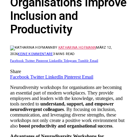
Organisations Improve
Inclusion and
Productivity
BY
KATHARINA HOFMANN
MÄRZ 12,
2026
KEINE KOMMENTARE
3 MINS READ
Facebook
Twitter
Pinterest
LinkedIn
Telegram
Tumblr
Email
Share
Facebook
Twitter
LinkedIn
Pinterest
Email
Neurodiversity workshops for organisations are becoming
an essential part of modern workplaces. They provide
employees and leaders with the knowledge, strategies, and
tools needed to
understand, support, and empower
neurodivergent colleagues
. By focusing on inclusion,
communication, and leveraging diverse strengths, these
workshops not only create a positive work environment but
also
boost productivity and organisational success
.
Advantages of Neurodiversity Workshops for