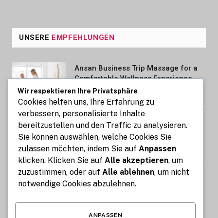
UNSERE
EMPFEHLUNGEN
Ansan Business Trip Massage for a
Comfortable Wellness Experience
Wir respektieren Ihre Privatsphäre
AUGUST 7, 2026
Cookies helfen uns, Ihre Erfahrung zu
verbessern, personalisierte Inhalte
Kennzeichen express: So gelingt die
bereitzustellen und den Traffic zu analysieren.
Kfz-Zulassung in nur 15 Minuten
Sie können auswählen, welche Cookies Sie
online
zulassen möchten, indem Sie auf
Anpassen
AUGUST 7, 2026
klicken. Klicken Sie auf
Alle akzeptieren
, um
zuzustimmen, oder auf
Alle ablehnen
, um nicht
Image Compressor: Reduce Image
notwendige Cookies abzulehnen.
Size Without Losing Quality for Free
AUGUST 6, 2026
ANPASSEN