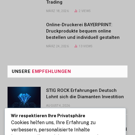
Trading
MÄRZ 18, 2026
2
VIEWS
Online-Druckerei BAYERPRINT:
Druckprodukte bequem online
bestellen und individuell gestalten
MÄRZ 24, 2026
13
VIEWS
UNSERE
EMPFEHLUNGEN
STIG ROCK Erfahrungen Deutsch
Lohnt sich die Diamanten Investition
AUGUST 4, 2026
Wir respektieren Ihre Privatsphäre
Cookies helfen uns, Ihre Erfahrung zu
Wirtschaftsnachrichten zu
Unternehmen, Finanzen, Märkten und
verbessern, personalisierte Inhalte