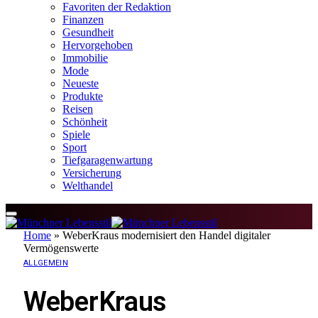
Favoriten der Redaktion
Finanzen
Gesundheit
Hervorgehoben
Immobilie
Mode
Neueste
Produkte
Reisen
Schönheit
Spiele
Sport
Tiefgaragenwartung
Versicherung
Welthandel
Home
»
WeberKraus modernisiert den Handel digitaler
Vermögenswerte
ALLGEMEIN
WeberKraus