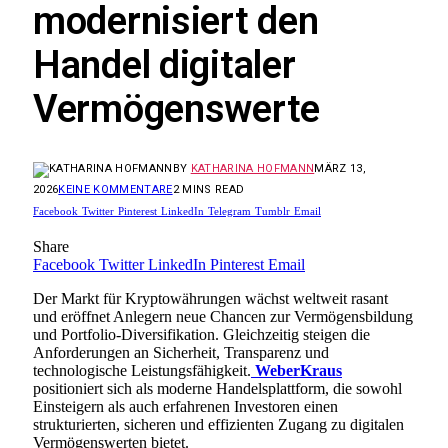
modernisiert den
Handel digitaler
Vermögenswerte
BY
KATHARINA HOFMANN
MÄRZ 13,
2026
KEINE KOMMENTARE
2 MINS READ
Facebook
Twitter
Pinterest
LinkedIn
Telegram
Tumblr
Email
Share
Facebook
Twitter
LinkedIn
Pinterest
Email
Der Markt für Kryptowährungen wächst weltweit rasant
und eröffnet Anlegern neue Chancen zur Vermögensbildung
und Portfolio-Diversifikation. Gleichzeitig steigen die
Anforderungen an Sicherheit, Transparenz und
technologische Leistungsfähigkeit.
WeberKraus
positioniert sich als moderne Handelsplattform, die sowohl
Einsteigern als auch erfahrenen Investoren einen
strukturierten, sicheren und effizienten Zugang zu digitalen
Vermögenswerten bietet.