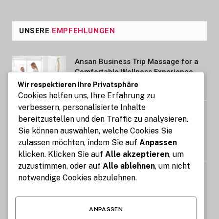
UNSERE
EMPFEHLUNGEN
Ansan Business Trip Massage for a
Comfortable Wellness Experience
Wir respektieren Ihre Privatsphäre
AUGUST 7, 2026
Cookies helfen uns, Ihre Erfahrung zu
verbessern, personalisierte Inhalte
Kennzeichen express: So gelingt die
bereitzustellen und den Traffic zu analysieren.
Kfz-Zulassung in nur 15 Minuten
Sie können auswählen, welche Cookies Sie
online
zulassen möchten, indem Sie auf
Anpassen
AUGUST 7, 2026
klicken. Klicken Sie auf
Alle akzeptieren
, um
zuzustimmen, oder auf
Alle ablehnen
, um nicht
Image Compressor: Reduce Image
notwendige Cookies abzulehnen.
Size Without Losing Quality for Free
AUGUST 6, 2026
ANPASSEN