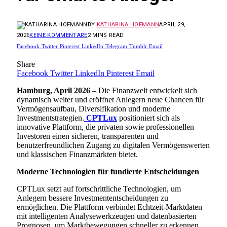
BY
KATHARINA HOFMANN
APRIL 29,
2026
KEINE KOMMENTARE
2 MINS READ
Facebook
Twitter
Pinterest
LinkedIn
Telegram
Tumblr
Email
Share
Facebook
Twitter
LinkedIn
Pinterest
Email
Hamburg, April 2026
– Die Finanzwelt entwickelt sich
dynamisch weiter und eröffnet Anlegern neue Chancen für
Vermögensaufbau, Diversifikation und moderne
Investmentstrategien.
CPTLux
positioniert sich als
innovative Plattform, die privaten sowie professionellen
Investoren einen sicheren, transparenten und
benutzerfreundlichen Zugang zu digitalen Vermögenswerten
und klassischen Finanzmärkten bietet.
Moderne Technologien für fundierte Entscheidungen
CPTLux setzt auf fortschrittliche Technologien, um
Anlegern bessere Investmententscheidungen zu
ermöglichen. Die Plattform verbindet Echtzeit-Marktdaten
mit intelligenten Analysewerkzeugen und datenbasierten
Prognosen, um Marktbewegungen schneller zu erkennen