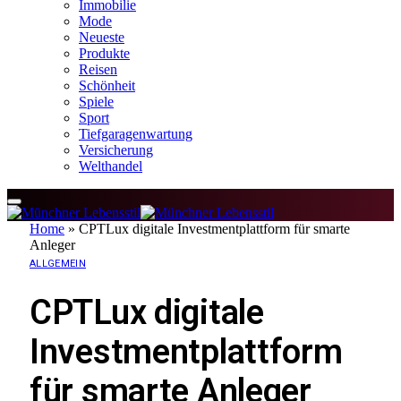
Immobilie
Mode
Neueste
Produkte
Reisen
Schönheit
Spiele
Sport
Tiefgaragenwartung
Versicherung
Welthandel
Home
»
CPTLux digitale Investmentplattform für smarte
Anleger
ALLGEMEIN
CPTLux digitale
Investmentplattform
für smarte Anleger