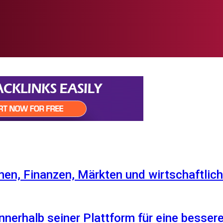
en, Finanzen, Märkten und wirtschaftlich
nnerhalb seiner Plattform für eine besser