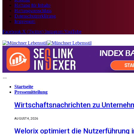
Haftung für Inhalte
Haftungsausschluss
Datenschutzerklärung
Impressum
Facebook
X (Twitter)
Instagram
YouTube
Startseite
Pressemitteilung
Wirtschaftsnachrichten zu Unternehm
AUGUST 4, 2026
Welorix optimiert die Nutzerführung i