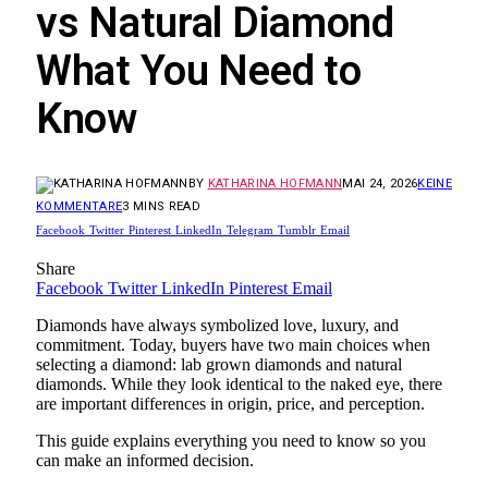
vs Natural Diamond
What You Need to
Know
BY
KATHARINA HOFMANN
MAI 24, 2026
KEINE
KOMMENTARE
3 MINS READ
Facebook
Twitter
Pinterest
LinkedIn
Telegram
Tumblr
Email
Share
Facebook
Twitter
LinkedIn
Pinterest
Email
Diamonds have always symbolized love, luxury, and
commitment. Today, buyers have two main choices when
selecting a diamond: lab grown diamonds and natural
diamonds. While they look identical to the naked eye, there
are important differences in origin, price, and perception.
This guide explains everything you need to know so you
can make an informed decision.